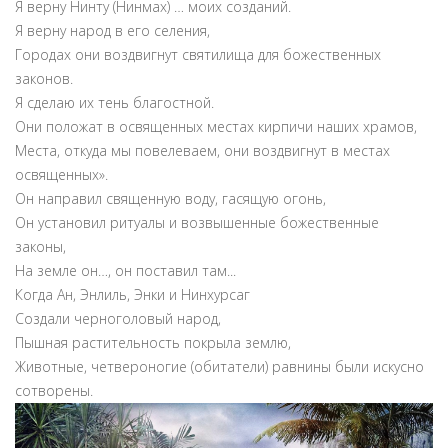
Я верну Нинту (Нинмах) … моих созданий.
Я верну народ в его селения,
Городах они воздвигнут святилища для божественных
законов.
Я сделаю их тень благостной.
Они положат в освященных местах кирпичи наших храмов,
Места, откуда мы повелеваем, они воздвигнут в местах
освященных».
Он направил священную воду, гасящую огонь,
Он установил ритуалы и возвышенные божественные
законы,
На земле он…, он поставил там...
Когда Ан, Энлиль, Энки и Нинхурсаг
Создали черноголовый народ,
Пышная растительность покрыла землю,
Животные, четвероногие (обитатели) равнины были искусно
сотворены.