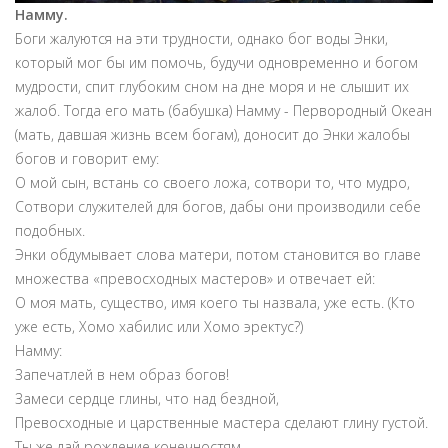
Намму.
Боги жалуются на эти трудности, однако бог воды Энки,
который мог бы им помочь, будучи одновременно и богом
мудрости, спит глубоким сном на дне моря и не слышит их
жалоб. Тогда его мать (бабушка) Намму - Первородный Океан
(мать, давшая жизнь всем богам), доносит до Энки жалобы
богов и говорит ему:
О мой сын, встань со своего ложа, сотвори то, что мудро,
Сотвори служителей для богов, дабы они производили себе
подобных.
Энки обдумывает слова матери, потом становится во главе
множества «превосходных мастеров» и отвечает ей:
О моя мать, существо, имя коего ты назвала, уже есть. (Кто
уже есть, Хомо хабилис или Хомо эректус?)
Намму:
Запечатлей в нем образ богов!
Замеси сердце глины, что над бездной,
Превосходные и царственные мастера сделают глину густой.
Ты же дай рождение конечностям,