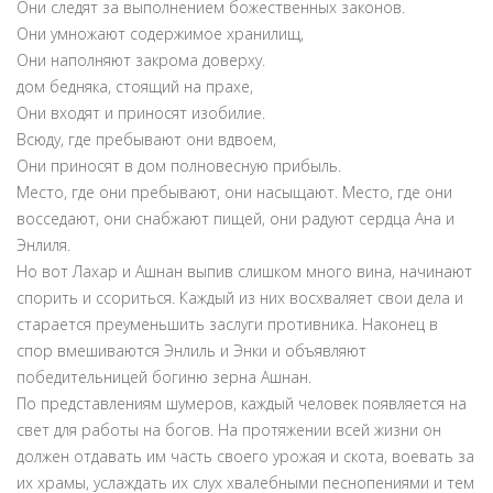
Они следят за выполнением божественных законов.
Они умножают содержимое хранилищ,
Они наполняют закрома доверху.
дом бедняка, стоящий на прахе,
Они входят и приносят изобилие.
Всюду, где пребывают они вдвоем,
Они приносят в дом полновесную прибыль.
Место, где они пребывают, они насыщают. Место, где они
восседают, они снабжают пищей, они радуют сердца Ана и
Энлиля.
Но вот Лахар и Ашнан выпив слишком много вина, начинают
спорить и ссориться. Каждый из них восхваляет свои дела и
старается преуменьшить заслуги противника. Наконец в
спор вмешиваются Энлиль и Энки и объявляют
победительницей богиню зерна Ашнан.
По представлениям шумеров, каждый человек появляется на
свет для работы на богов. На протяжении всей жизни он
должен отдавать им часть своего урожая и скота, воевать за
их храмы, услаждать их слух хвалебными песнопениями и тем