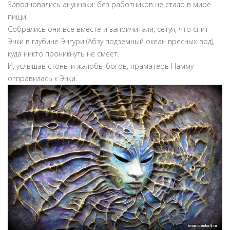
Заволновались ануннаки: без работников не стало в мире
пищи.
Собрались они все вместе и запричитали, сетуя, что спит
Энки в глубине Энгури (Абзу подземный океан пресных вод),
куда никто проникнуть не смеет.
И, услышав стоны и жалобы богов, праматерь Намму
отправилась к Энки.