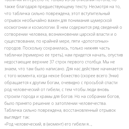
также благодаря предшествующему тексту. Несмотря на то,
что табличка сильно повреждена, этот вступительный
отрывок необычайно важен для понимания шумерской
космогонии и космологии. В нем содержится ряд сведений о
сотворении человека, возникновении царской власти и о
существовании, по крайней мере, пяти «допотопных»
городов. Поскольку сохранилась, только нижняя часть
таблички (примерно ее треть), нам придется начать, опустив
недостающие верхние 37 строк первого столбца. Мы не
знаем, что там было написано. Для нас действие начинается
с того момента, когда некое божество (скорее всего Энки)
обращается к другим богам, очевидно с просьбой спасти
род человеческий от гибели, с тем чтобы люди вновь
строили города и храмы для богов. Но на собрании богов,
было принято решение о затоплении человечества.
Табличка сильно повреждена, восстановленный отрывок
выглядит так:
«Род человеческий, в (момент) его гибели я...,