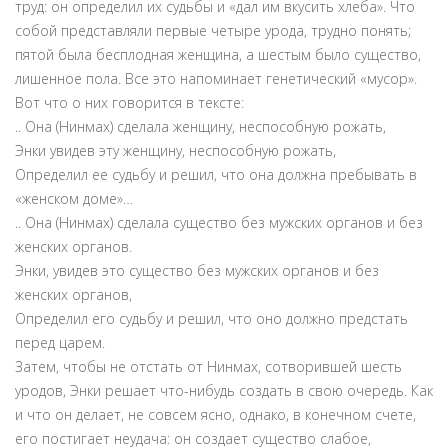
труд: он определил их судьбы и «дал им вкусить хлеба». Что
собой представляли первые четыре урода, трудно понять;
пятой была бесплодная женщина, а шестым было существо,
лишенное пола. Все это напоминает генетический «мусор».
Вот что о них говорится в тексте:
.. Она (Нинмах) сделала женщину, неспособную рожать,
Энки увидев эту женщину, неспособную рожать,
Определил ее судьбу и решил, что она должна пребывать в
«женском доме»…
.. Она (Нинмах) сделала существо без мужских органов и без
женских органов.
Энки, увидев это существо без мужских органов и без
женских органов,
Определил его судьбу и решил, что оно должно предстать
перед царем.
Затем, чтобы не отстать от Нинмах, сотворившей шесть
уродов, Энки решает что-нибудь создать в свою очередь. Как
и что он делает, не совсем ясно, однако, в конечном счете,
его постигает неудача: он создает существо слабое,