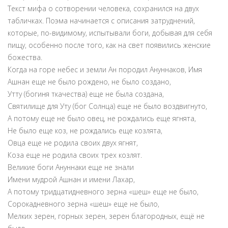
Текст мифа о сотворении человека, сохранился на двух
табличках. Поэма начинается с описания затруднений,
которые, по-видимому, испытывали боги, добывая для себя
пищу, особенно после того, как на свет появились женские
божества.
Когда на горе небес и земли Ан породил Ануннаков, Имя
Ашнан еще не было рождено, не было создано,
Утту (богиня ткачества) еще не была создана,
Святилище для Уту (бог Солнца) еще не было воздвигнуто,
А потому еще не было овец, не рождались еще ягнята,
Не было еще коз, не рождались еще козлята,
Овца еще не родила своих двух ягнят,
Коза еще не родила своих трех козлят.
Великие боги Ануннаки еще не знали
Имени мудрой Ашнан и имени Лахар,
А потому тридцатидневного зерна «шеш» еще не было,
Сорокадневного зерна «шеш» еще не было,
Мелких зерен, горных зерен, зерен благородных, ещё не