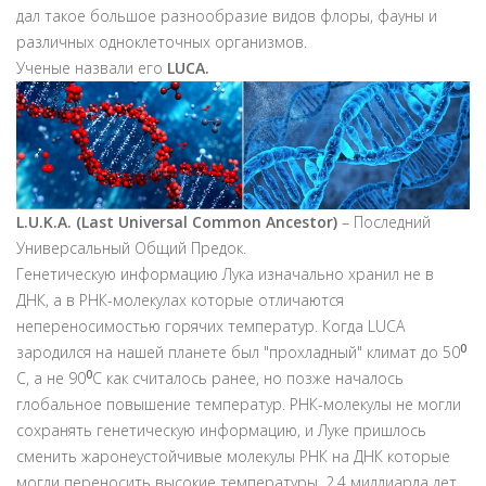
дал такое большое разнообразие видов флоры, фауны и
различных одноклеточных организмов.
Ученые назвали его
LUCA.
L
.
U
.
K
.
A
. (
Last
Universal
Common
Ancestor
)
– Последний
Универсальный Общий Предок.
Генетическую информацию Лука изначально хранил не в
ДНК, а в РНК-молекулах которые отличаются
непереносимостью горячих температур. Когда LUCA
0
зародился на нашей планете был "прохладный" климат до 50
0
С, а не 90
С как считалось ранее, но позже началось
глобальное повышение температур. РНК-молекулы не могли
сохранять генетическую информацию, и Луке пришлось
сменить жаронеустойчивые молекулы РНК на ДНК которые
могли переносить высокие температуры. 2,4 миллиарда лет