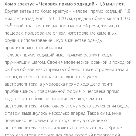
Хомо эректус – Человек прямо ходящий - 1,8 мил лет.
Другая ветвь это Хомо эректус – Человек прямо ходящий, 1,8
мил. лет назад. Рост 150 – 170 см, средний объем мозга 1100
3
см
, свойства: зачатки членораздельной речи, жилища в
пещерах, пользование огнем, изготовление каменных
орудий, использование шкур в качестве одежды,
практиковался каннибализм.
Человек прямо ходящий имел прямую осанку и ходил
пружинящим шагом. Своей человеческой осанкой и походкой
он был обязан некоторым особенностям в строении таза и
стопы, которые начинали складываться уже у
австралопитека, а у человека прямо ходящего почти
приблизились к современной форме. У человека прямо
ходящего таз больше напоминал чашу, чем таз
австралопитека, и благодаря этому место сочленения бедра
с тазом выдвинулось несколько вперед. Такое смещение
позволило человеку прямо ходящему в отличие от
австралопитека стоять и ходить на прямых ногах. Кроме
того, его стопа, получившая свод, который помогает ей