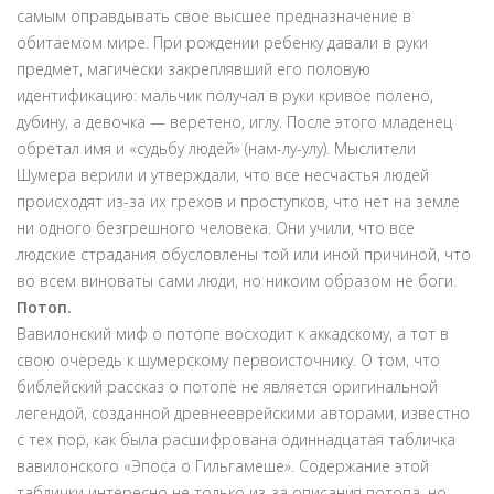
самым оправдывать свое высшее предназначение в
обитаемом мире. При рождении ребенку давали в руки
предмет, магически закреплявший его половую
идентификацию: мальчик получал в руки кривое полено,
дубину, а девочка — веретено, иглу. После этого младенец
обретал имя и «судьбу людей» (нам-лу-улу). Мыслители
Шумера верили и утверждали, что все несчастья людей
происходят из-за их грехов и проступков, что нет на земле
ни одного безгрешного человека. Они учили, что все
людские страдания обусловлены той или иной причиной, что
во всем виноваты сами люди, но никоим образом не боги.
Потоп.
Вавилонский миф о потопе восходит к аккадскому, а тот в
свою очередь к шумерскому первоисточнику. О том, что
библейский рассказ о потопе не является оригинальной
легендой, созданной древнееврейскими авторами, известно
с тех пор, как была расшифрована одиннадцатая табличка
вавилонского «Эпоса о Гильгамеше». Содержание этой
таблички интересно не только из-за описания потопа, но