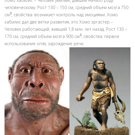
Хомо хабилис – Человек умелый, давший начало роду
человеческому. Рост 130 – 150 см, средний объем мозга 750
3
см
, свойства: возникает контроль над эмоциями. Хомо
хабилис дал две ветки развития, это Хомо эргастер –
Человек работающий, живший 1,8 млн. лет назад. Рост 130 –
3
170 см, средний объем мозга 900 см
, свойства: первое
использование огня, зарождение речи.