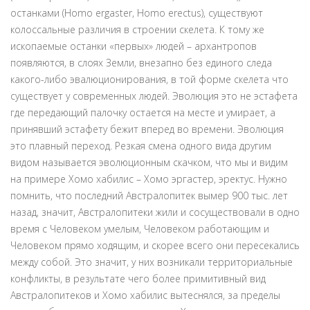
останками (Homo ergaster, Homo erectus), существуют
колоссальные различия в строении скелета. К тому же
ископаемые останки «первых» людей – архантропов
появляются, в слоях Земли, внезапно без единого следа
какого-либо эвалюционирования, в той форме скелета что
существует у современных людей. Эволюция это не эстафета
где передающий палочку остается на месте и умирает, а
принявший эстафету бежит вперед во времени. Эволюция
это плавный переход. Резкая смена одного вида другим
видом называется эволюционным скачком, что мы и видим
на примере Хомо хабилис – Хомо эргастер, эректус. Нужно
помнить, что последний Австралопитек вымер 900 тыс. лет
назад, значит, Австралопитеки жили и сосуществовали в одно
время с Человеком умелым, Человеком работающим и
Человеком прямо ходящим, и скорее всего они пересекались
между собой. Это значит, у них возникали территориальные
конфликты, в результате чего более примитивный вид
Австралопитеков и Хомо хабилис вытеснялся, за пределы