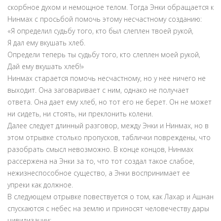
скорбное духом и немощное телом. Тогда Энки обращается к
Нинмах с просьбой помочь этому несчастному созданию:
«Я определил судьбу того, кто был слеплен твоей рукой,
Я дал ему вкушать хлеб.
Определи теперь ты судьбу того, кто слеплен моей рукой,
Дай ему вкушать хлеб!»
Нинмах старается помочь несчастному, но у нее ничего не
выходит. Она заговаривает с ним, однако не получает
ответа. Она дает ему хлеб, но тот его не берет. Он не может
ни сидеть, ни стоять, ни преклонить колени.
Далее следует длинный разговор, между Энки и Нинмах, но в
этом отрывке столько пропусков, таблички повреждены, что
разобрать смысл невозможно. В конце концов, Нинмах
рассержена на Энки за то, что тот создал такое слабое,
нежизнеспособное существо, а Энки воспринимает ее
упреки как должное.
В следующем отрывке повествуется о том, как Лахар и Ашнан
спускаются с небес на землю и приносят человечеству дары
цивилизации: