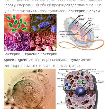
назад универсальный общий предок дал две эвалюционные
цепи безъядерных микроорганизмов -
бактерии
и
археи.
Бактерии. Строение бактерии.
Археи
- древние,
эволюционировали в
эукариотов
-
микроорганизмы в клетках которых есть ядро.