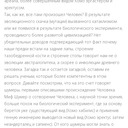
ареала, более совершенным видом Хомо эргастером и
эректусом.
Так, как же, все-таки произошел Человек? В результате
эволюционного скачка (мутации) вызванного катаклизмом
или же появился в результате биологического эксперимента,
проводимого более развитой цивилизацией? Нет
убедительных доводов подтверждающий тот факт почему
наши предки встали на задние лапы, строение
тазобедренной кости и строение стопы говорит нам не о
эволюции австралопитека, а скорее о инволюции древнего
человека. Загадка так и остается загадкой, оставим ее
решать ученым, которые более компетентны в этом
вопросе. Давайте посмотрим, что на это счет говорят
шумеры, первыми описавшими происхождение Человека.
Миф Шумер о сотворение Человека, с научной точки зрения,
больше похож на биологический эксперимент, где за основу
берется уже существующий вид (Хомо хабилис) и применив
генную инженерию выводится новый вид (Хомо эректус затем
неандерталец и сапиенс). От кого шумеры могли знать о