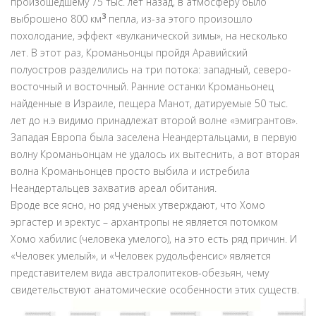
произошедшему 75 тыс. лет назад, в атмосферу было
3
выброшено 800 км
пепла, из-за этого произошло
похолодание, эффект «вулканической зимы», на несколько
лет. В этот раз, Кроманьонцы пройдя Аравийский
полуостров разделились на три потока: западный, северо-
восточный и восточный. Ранние останки Кроманьонец
найденные в Израиле, пещера Манот, датируемые 50 тыс.
лет до н.э видимо принадлежат второй волне «эмигрантов».
Западая Европа была заселена Неандертальцами, в первую
волну Кроманьонцам не удалось их вытеснить, а вот вторая
волна Кроманьонцев просто выбила и истребила
Неандертальцев захватив ареал обитания.
Вроде все ясно, но ряд ученых утверждают, что Хомо
эргастер и эректус – архантропы не является потомком
Хомо хабилис (человека умелого), на это есть ряд причин. И
«Человек умелый», и «Человек рудольфенсис» является
представителем вида австралопитеков-обезьян, чему
свидетельствуют анатомические особенности этих существ.