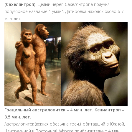
(Сахелянтроп).
Целый череп Сахелянтропа получил
популярное название "Тумай". Датировка находок около 6-7
млн. лет.
Грацильный
австралопитек – 4 млн. лет. Кениантроп –
3,5 млн. лет.
Австралопитек (южная обезьяна греч.), обитавший в Южной,
Центральной и Восточной Африке приблизительно 4 млн.