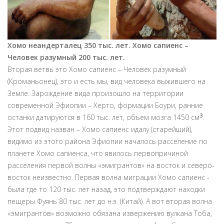
Хомо неандерталец 350 тыс. лет. Хомо сапиенс –
Человек разумный 200 тыс. лет.
Вторая ветвь это Хомо сапиенс – Человек разумный
(Кроманьонец), это и есть мы, вид человека выжившего на
Земле. Зарождение вида произошло на территории
современной Эфиопии –
Херто,
формации Боури, ранние
3
останки датируются в 160 тыс. лет, объем мозга 1450 см
.
Этот подвид назван – Хомо сапиенс идалу (старейший),
видимо из этого района Эфиопии началось расселение по
планете Хомо сапиенса, что явилось первопричиной
расселения первой волны «эмигрантов» на восток и северо-
восток неизвестно. Первая волна миграции Хомо сапиенс -
была где то 120 тыс. лет назад, это подтверждают находки
пещеры Фуянь 80 тыс. лет до н.э. (Китай). А вот вторая волна
«эмигрантов» возможно обязана извержению вулкана Тоба,