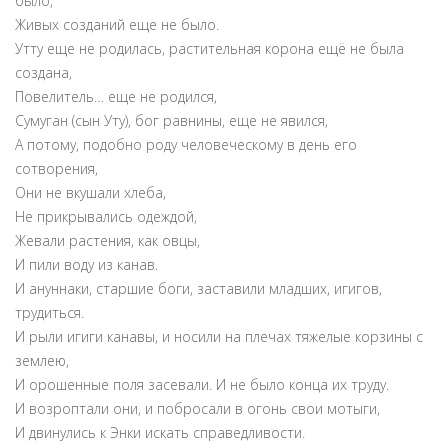
было,
Живых созданий еще не было.
Утту еще не родилась, растительная корона ещё не была
создана,
Повелитель… еще не родился,
Сумуган (сын Уту), бог равнины, еще не явился,
А потому, подобно роду человеческому в день его
сотворения,
Они не вкушали хлеба,
Не прикрывались одеждой,
Жевали растения, как овцы,
И пили воду из канав.
И ануннаки, старшие боги, заставили младших, игигов,
трудиться.
И рыли игиги канавы, и носили на плечах тяжелые корзины с
землею,
И орошенные поля засевали. И не было конца их труду.
И возроптали они, и побросали в огонь свои мотыги,
И двинулись к Энки искать справедливости.