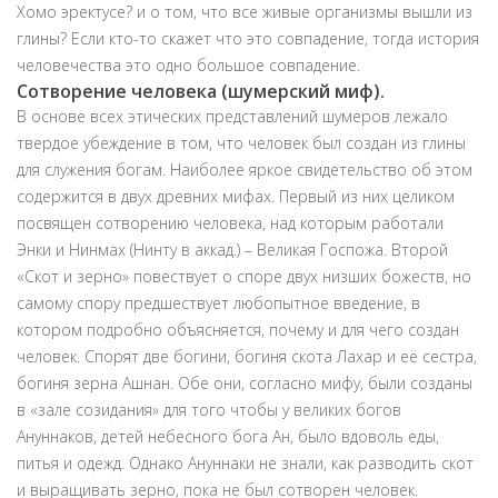
Хомо эректусе? и о том, что все живые организмы вышли из
глины? Если кто-то скажет что это совпадение, тогда история
человечества это одно большое совпадение.
Сотворение человека (шумерский миф).
В основе всех этических представлений шумеров лежало
твердое убеждение в том, что человек был создан из глины
для служения богам. Наиболее яркое свидетельство об этом
содержится в двух древних мифах. Первый из них целиком
посвящен сотворению человека, над которым работали
Энки и Нинмах (Нинту в аккад.) – Великая Госпожа. Второй
«Скот и зерно» повествует о споре двух низших божеств, но
самому спору предшествует любопытное введение, в
котором подробно объясняется, почему и для чего создан
человек. Спорят две богини, богиня скота Лахар и её сестра,
богиня зерна Ашнан. Обе они, согласно мифу, были созданы
в «зале созидания» для того чтобы у великих богов
Ануннаков, детей небесного бога Ан, было вдоволь еды,
питья и одежд. Однако Ануннаки не знали, как разводить скот
и выращивать зерно, пока не был сотворен человек.