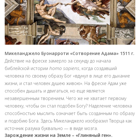
Микеланджело Буонарроти «Сотворение Адама» 1511 г.
Действие на фреске замерло за секунду до начала
homo sapiens
библейской истории
, когда создавший
человека по своему образу Бог «вдунул в лице его дыхание
жизни, и стал человек душею живою». На фреске Адам уже
способен дышать и двигаться, но еще является
незавершенным творением. Чего же не хватает первому
человеку, чтобы он стал подобен Богу? Наделение человека
способностью мыслить означает быть созданным по образу
и подобию Бога. Здесь Микеланджело изобразил Творца как
источник разума буквально — в виде мозга.
Зарождение жизни на Земле – «Глиняный ген».