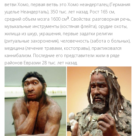
ветви Хомо, первая ветвь это Хомо неандерталец (Германия
ущелье Неандерталь), 350 тыс. лет назад. Рост 165 см,
3
средний объем мозга 1600 см
. Свойства: разговорная речь,
музыкальные инструменты (костяная флейта), орудие охоты,
жилища из шкур, украшения, первые задатки религии
(ритуальные захоронения), человечность (забота о больных),
медицина (лечение травами, костоправы), практиковался
каннибализм. Последние его представители жили в ряде
районов Евразии 28 тыс. лет назад.