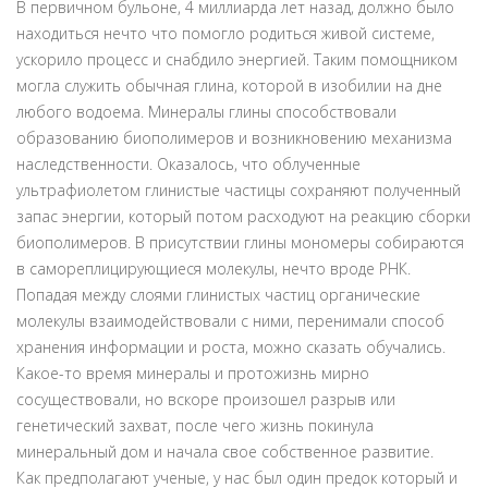
В первичном бульоне, 4 миллиарда лет назад, должно было
находиться нечто что помогло родиться живой системе,
ускорило процесс и снабдило энергией. Таким помощником
могла служить обычная глина, которой в изобилии на дне
любого водоема. Минералы глины способствовали
образованию биополимеров и возникновению механизма
наследственности. Оказалось, что облученные
ультрафиолетом глинистые частицы сохраняют полученный
запас энергии, который потом расходуют на реакцию сборки
биополимеров. В присутствии глины мономеры собираются
в самореплицирующиеся молекулы, нечто вроде РНК.
Попадая между слоями глинистых частиц органические
молекулы взаимодействовали с ними, перенимали способ
хранения информации и роста, можно сказать обучались.
Какое-то время минералы и протожизнь мирно
сосуществовали, но вскоре произошел разрыв или
генетический захват, после чего жизнь покинула
минеральный дом и начала свое собственное развитие.
Как предполагают ученые, у нас был один предок который и