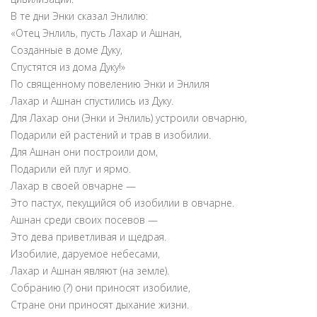
В те дни Энки сказал Энлилю:
«Отец Энлиль, пусть Лахар и Ашнан,
Созданные в доме Дуку,
Спустятся из дома Дуку!»
По священному повелению Энки и Энлиля
Лахар и Ашнан спустились из Дуку.
Для Лахар они (Энки и Энлиль) устроили овчарню,
Подарили ей растений и трав в изобилии.
Для Ашнан они построили дом,
Подарили ей плуг и ярмо.
Лахар в своей овчарне —
Это пастух, пекущийся об изобилии в овчарне.
Ашнан среди своих посевов —
Это дева приветливая и щедрая.
Изобилие, даруемое небесами,
Лахар и Ашнан являют (на земле).
Собранию (?) они приносят изобилие,
Стране они приносят дыхание жизни.