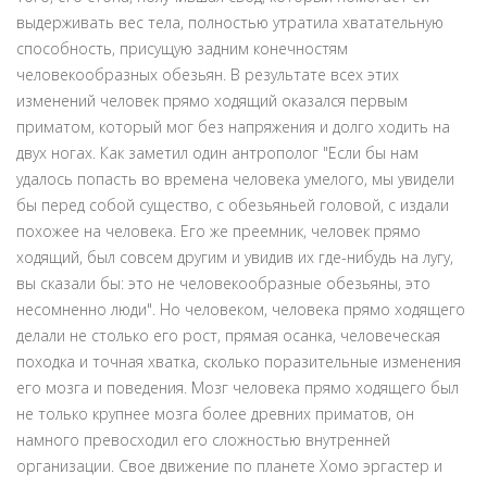
выдерживать вес тела, полностью утратила хватательную
способность, присущую задним конечностям
человекообразных обезьян. В результате всех этих
изменений человек прямо ходящий оказался первым
приматом, который мог без напряжения и долго ходить на
двух ногах. Как заметил один антрополог "Если бы нам
удалось попасть во времена человека умелого, мы увидели
бы перед собой существо, с обезьяньей головой, с издали
похожее на человека. Его же преемник, человек прямо
ходящий, был совсем другим и увидив их где-нибудь на лугу,
вы сказали бы: это не человекообразные обезьяны, это
несомненно люди". Но человеком, человека прямо ходящего
делали не столько его рост, прямая осанка, человеческая
походка и точная хватка, сколько поразительные изменения
его мозга и поведения. Мозг человека прямо ходящего был
не только крупнее мозга более древних приматов, он
намного превосходил его сложностью внутренней
организации. Свое движение по планете Хомо эргастер и