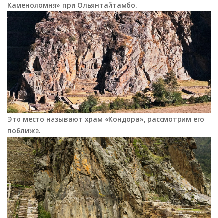
Каменоломня» при Ольянтайтамбо.
Это место называют храм «Кондора», рассмотрим его
поближе.