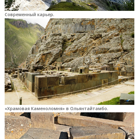
Современный карьер.
«Храмовая Каменоломня» в
Ольянтайтамбо.