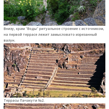
Внизу, храм "Воды" ритуальное строение с источником,
на первой террасе лежит замысловато изрезанный
валун.
Террасы Пачакути №2.