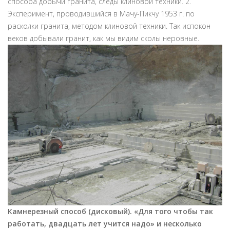
способа добычи гранита, следы клиновой техники. 2.
Эксперимент, проводившийся в Мачу-Пикчу 1953 г. по
расколки гранита, методом клиновой техники. Так испокон
веков добывали гранит, как мы видим сколы неровные.
Камнерезный способ (дисковый). «Для того чтобы так
работать, двадцать лет учится надо»
и несколько