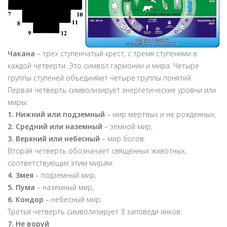
Чакана
– трех ступенчатый крест, с тремя ступенями в
каждой четверти. Это символ гармонии и мира. Четыре
группы ступеней объединяют четыре группы понятий.
Первая четверть символизирует энергетические уровни или
миры:
1.
Нижний или подземный
– мир мертвых и не рожденных,
2. Средний или наземный
– земной мир,
3. Верхний или небесный
– мир богов.
Вторая четверть обозначает священных животных,
соответствующих этим мирам:
4. Змея
– подземный мир,
5. Пума
– наземный мир,
6. Кондор
– небесный мир.
Третья четверть символизирует 3 заповеди инков:
7. Не воруй