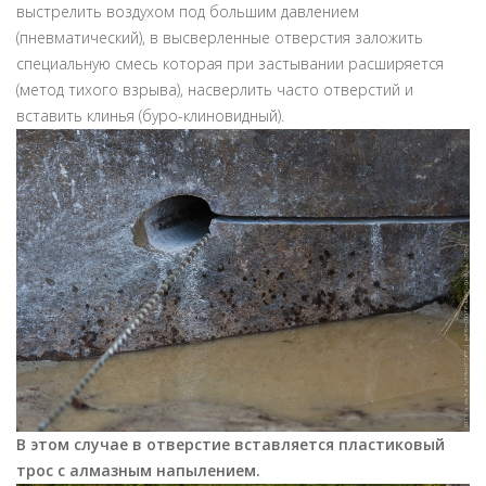
выстрелить воздухом под большим давлением
(пневматический), в высверленные отверстия заложить
специальную смесь которая при застывании расширяется
(метод тихого взрыва), насверлить часто отверстий и
вставить клинья (буро-клиновидный).
В этом случае в отверстие вставляется пластиковый
трос с алмазным напылением.