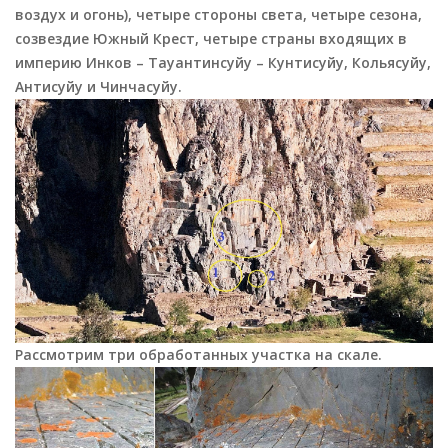
воздух и огонь), четыре стороны света, четыре сезона,
созвездие Южный Крест, четыре страны входящих в
империю Инков – Тауантинсуйу – Кунтисуйу, Кольясуйу,
Антисуйу и Чинчасуйу.
Рассмотрим три обработанных участка на скале.