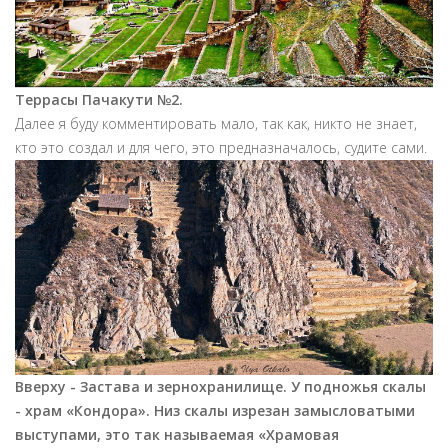
Террасы Пачакути №2.
Далее я буду комментировать мало, так как, никто не знает,
кто это создал и для чего, это предназначалось, судите сами.
Вверху - Застава и зернохранилище. У подножья скалы
- храм «Кондора». Низ скалы изрезан замысловатыми
выступами
, это так называемая
«Храмовая